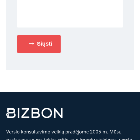
Siųsti
Verslo konsultavimo veiklą pradėjome 2005 m. Mūsų
paslaugos apima tokias sritis kaip įmonių steigimas, verslo