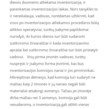
dienos duomenis atliekama inventorizacija, ir
parenkamas inventorizacijos laikas. Nors taisyklės to
ir nereikalauja, vadovas, norėdamas užtikrinti, kad
visos po inventorizacijos atliekamos procedūros būtų
atliktos operatyviai, turėtų įsakyme papildomai
nurodyti, iki kurios dienos turi būti sudaromi
sutikrinimo žiniaraščiai ir kada inventorizavimo
aprašai bei sutikrinimo žiniaraščiai turi būti pristatyti
vadovui. Visų pirma įmonės vadovas, turėtų
nuspręsti ir įsakymo forma įtvirtinti, kas bus
inventorizacijos komisijos nariai ir jos pirmininkas.
Atkreiptinas dėmesys, kad komisiją turi sudaryti ne
mažiau kaip 2 žmonės ir jų nariais negali būti
materialiai atsakingi asmenys. Tačiau jei įmonėje
dirba mažiau nei 3 asmenys, komisija gali būti
nesudaroma, o inventorizaciją gali atlikti vienas