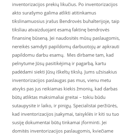
inventorizacijos prekių likučius. Po inventorizacijos
akto surašymo galima atlikti atitinkamus
tikslinamuosius įrašus Bendrovės buhalterijoje, taip
tiksliau atvaizduojant esamą faktinę bendrovės
finansinę būseną. Jei naudositės mūsų paslaugomis,
nereikės samdyti papildomų darbuotojų ar apkrauti
papildomu darbu esamų. Mes dirbame tam, kad
pelnytume Jūsų pasitikėjimą ir pagarbą, kartu
padėdami siekti Jūsų iškeltų tikslų. Jums užsisakius
inventorizacijos paslaugas pas mus, vienu metu
atvyks pas jus reikiamas kiekis žmonių, kad darbas
būtų atliktas maksimaliai greitai – tokiu būdu
sutaupysite ir laiko, ir pinigų. Specialistai peržiūrės,
kad inventorizacijos įsakymai, taisyklės ir kiti su tuo
susiję dokumentai būtų tinkamai įforminti. Jei
domitės inventorizacijos paslaugomis, kviečiame