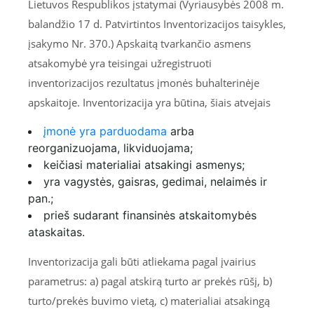
Lietuvos Respublikos įstatymai (Vyriausybės 2008 m.
balandžio 17 d. Patvirtintos Inventorizacijos taisykles,
įsakymo Nr. 370.) Apskaitą tvarkančio asmens
atsakomybė yra teisingai užregistruoti
inventorizacijos rezultatus įmonės buhalterinėje
apskaitoje. Inventorizacija yra būtina, šiais atvejais
įmonė yra parduodama
arba
reorganizuojama, likviduojama;
keičiasi materialiai atsakingi asmenys;
yra vagystės, gaisras, gedimai, nelaimės ir
pan.;
prieš sudarant finansinės atskaitomybės
ataskaitas.
Inventorizacija gali būti atliekama pagal įvairius
parametrus: a) pagal atskirą turto ar prekės rūšį, b)
turto/prekės buvimo vietą, c) materialiai atsakingą