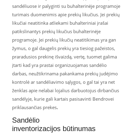
sandėliuose ir palyginti su buhalterinėje programoje
turimais duomenimis apie prekių likučius. Jei prekių
likučiai neatitinka atliekami buhalteriniai įrašai
patikslinantys prekių likučius buhalterinėje
programoje. Jei prekių likučių neatitikimas yra gan
žymus, o gal daugelis prekių yra tiesiog pažeistos,
praradusios prekinę išvaizdą, vertę, tuomet galima
įtarti kad yra prastai organizuojamas sandėlio
darbas, neužtikrinama pakankama prekių judėjimo
kontrolė ar sandėliavimo sąlygos, o gal tai yra net
ženklas apie nelabai lojalius darbuotojus dirbančius
sandėlyje, kurie gali kartais pasisavinti Bendrovei
priklausančias prekes
.
Sandėlio
inventorizacijos būtinumas