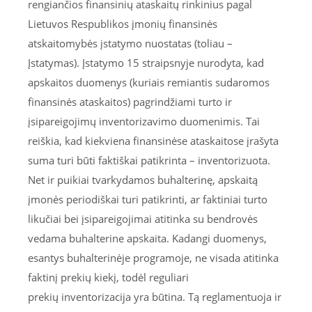
rengiančios finansinių ataskaitų rinkinius pagal
Lietuvos Respublikos įmonių finansinės
atskaitomybės įstatymo nuostatas (toliau –
Įstatymas). Įstatymo 15 straipsnyje nurodyta, kad
apskaitos duomenys (kuriais remiantis sudaromos
finansinės ataskaitos) pagrindžiami turto ir
įsipareigojimų inventorizavimo duomenimis. Tai
reiškia, kad kiekviena finansinėse ataskaitose įrašyta
suma turi būti faktiškai patikrinta – inventorizuota.
Net ir puikiai tvarkydamos buhalterinę, apskaitą
įmonės periodiškai turi patikrinti, ar faktiniai turto
likučiai bei įsipareigojimai atitinka su bendrovės
vedama buhalterine apskaita. Kadangi duomenys,
esantys buhalterinėje programoje, ne visada atitinka
faktinį prekių kiekį, todėl reguliari
prekių inventorizacija yra būtina. Tą reglamentuoja ir