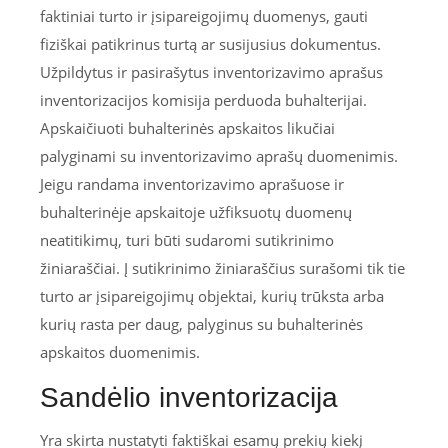
faktiniai turto ir įsipareigojimų duomenys, gauti
fiziškai patikrinus turtą ar susijusius dokumentus.
Užpildytus ir pasirašytus inventorizavimo aprašus
inventorizacijos komisija perduoda buhalterijai.
Apskaičiuoti buhalterinės apskaitos likučiai
palyginami su inventorizavimo aprašų duomenimis.
Jeigu randama inventorizavimo aprašuose ir
buhalterinėje apskaitoje užfiksuotų duomenų
neatitikimų, turi būti sudaromi sutikrinimo
žiniaraščiai. Į sutikrinimo žiniaraščius surašomi tik tie
turto ar įsipareigojimų objektai, kurių trūksta arba
kurių rasta per daug, palyginus su buhalterinės
apskaitos duomenimis.
Sandėlio inventorizacija
Yra skirta nustatyti faktiškai esamų prekių kiekį