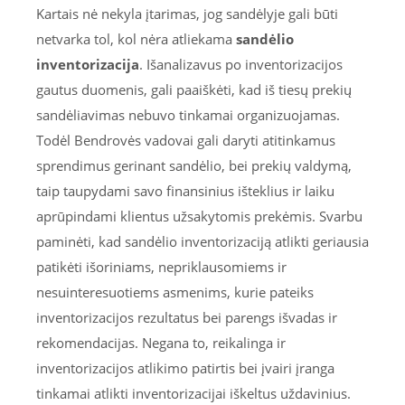
Kartais nė nekyla įtarimas, jog sandėlyje gali būti
netvarka tol, kol nėra atliekama
sandėlio
inventorizacija
. Išanalizavus po inventorizacijos
gautus duomenis, gali paaiškėti, kad iš tiesų prekių
sandėliavimas nebuvo tinkamai organizuojamas.
Todėl Bendrovės vadovai gali daryti atitinkamus
sprendimus gerinant sandėlio, bei prekių valdymą,
taip taupydami savo finansinius išteklius ir laiku
aprūpindami klientus užsakytomis prekėmis. Svarbu
paminėti, kad sandėlio inventorizaciją atlikti geriausia
patikėti išoriniams, nepriklausomiems ir
nesuinteresuotiems asmenims, kurie pateiks
inventorizacijos rezultatus bei parengs išvadas ir
rekomendacijas. Negana to, reikalinga ir
inventorizacijos atlikimo patirtis bei įvairi įranga
tinkamai atlikti inventorizacijai iškeltus uždavinius.