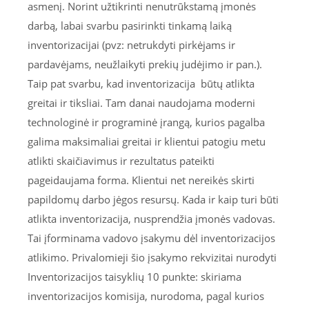
asmenį. Norint užtikrinti nenutrūkstamą įmonės
darbą, labai svarbu pasirinkti tinkamą laiką
inventorizacijai (pvz: netrukdyti pirkėjams ir
pardavėjams, neužlaikyti prekių judėjimo ir pan.).
Taip pat svarbu, kad inventorizacija būtų atlikta
greitai ir tiksliai. Tam danai naudojama moderni
technologinė ir programinė įrangą, kurios pagalba
galima maksimaliai greitai ir klientui patogiu metu
atlikti skaičiavimus ir rezultatus pateikti
pageidaujama forma. Klientui net nereikės skirti
papildomų darbo jėgos resursų. Kada ir kaip turi būti
atlikta inventorizacija, nusprendžia įmonės vadovas.
Tai įforminama vadovo įsakymu dėl inventorizacijos
atlikimo. Privalomieji šio įsakymo rekvizitai nurodyti
Inventorizacijos taisyklių 10 punkte: skiriama
inventorizacijos komisija, nurodoma, pagal kurios