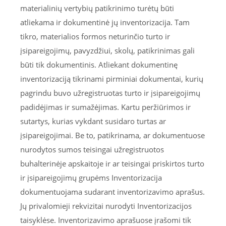
materialinių vertybių patikrinimo turėtų būti
atliekama ir dokumentinė jų inventorizacija. Tam
tikro, materialios formos neturinčio turto ir
įsipareigojimų, pavyzdžiui, skolų, patikrinimas gali
būti tik dokumentinis. Atliekant dokumentinę
inventorizaciją tikrinami pirminiai dokumentai, kurių
pagrindu buvo užregistruotas turto ir įsipareigojimų
padidėjimas ir sumažėjimas. Kartu peržiūrimos ir
sutartys, kurias vykdant susidaro turtas ar
įsipareigojimai. Be to, patikrinama, ar dokumentuose
nurodytos sumos teisingai užregistruotos
buhalterinėje apskaitoje ir ar teisingai priskirtos turto
ir įsipareigojimų grupėms Inventorizacija
dokumentuojama sudarant inventorizavimo aprašus.
Jų privalomieji rekvizitai nurodyti Inventorizacijos
taisyklėse. Inventorizavimo aprašuose įrašomi tik