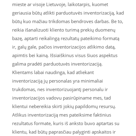
mieste ar visoje Lietuvoje, laikotarpis, kuomet
geriausia būtų atlikti parduotuvės inventorizaciją, kad
būtų kuo mažiau trikdomas bendroves darbas. Be to,
reikia išanalizuoti kliento turimą prekių duomenų
bazę, aptarti reikalingą rezultatų pateikimo formatą
ir, galų gale, pačios inventorizacijos atlikimo datą,
apimtis bei kainą. Išsiaiškinus visus šiuos aspektus
galima pradėti parduotuvės inventorizaciją.
Klientams labai naudinga, kad atliekant
inventorizaciją jų personalas yra minimaliai
trukdomas, nes inventorizuojantį personalu ir
inventorizacijos vadovu pasirūpiname mes, tad
klientui nebereikia skirti jokių papildomų resursų.
Atlikus inventorizaciją mes pateiksime faktinius
rezultatus formate, kuris iš anksto buvo aptartas su
klientu, kad būtų paprasčiau palyginti apskaitos ir