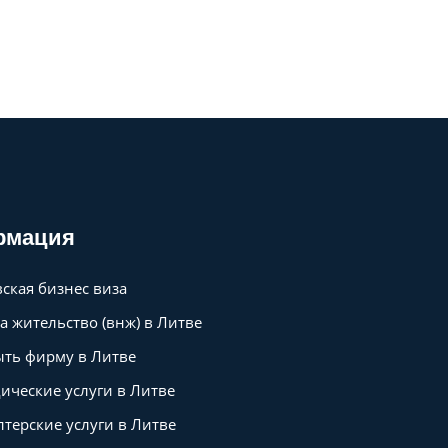
рмация
ская бизнес виза
а жительство (внж) в Литве
ть фирму в Литве
ческие услуги в Литве
лтерские услуги в Литве