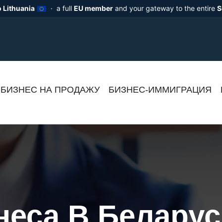
 Lithuania
· a full
EU member
and your gateway to the entire
S
БИЗНЕС НА ПРОДАЖУ
БИЗНЕС-ИММИГРАЦИЯ
неса В Беларус