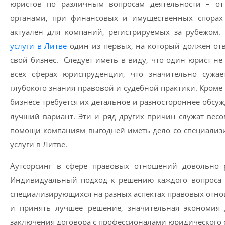
юристов по различным вопросам деятельности – о
органами, при финансовых и имущественных спорах 
актуален для компаний, регистрируемых за рубежом. 
услуги в Литве
один из первых, на который должен от
свой бизнес. Следует иметь в виду, что один юрист н
всех сферах юриcпруденции, что значительно сужае
глубокого знания правовой и судебной практики. Кроме
бизнесе требуется их детальное и разностороннее обсу
лучший вариант. Эти и ряд других причин служат весо
помощи компаниям выгодней иметь дело со специали
услуги в Литве.
Аутсорсинг в сфере правовых отношений довольно р
Индивидуальный подход к решению каждого вопроса и
специализирующихся на разных аспектах правовых отно
и принять лучшее решение, значительная экономия 
заключения договора с профессионалами юридического 