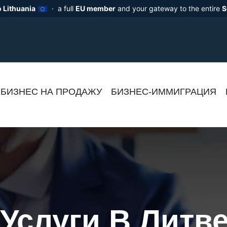
 Lithuania
· a full
EU member
and your gateway to the entire
S
БИЗНЕС НА ПРОДАЖУ
БИЗНЕС-ИММИГРАЦИЯ
Услуги В Литв