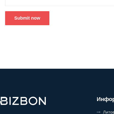
Submit now
Инфо
Литов