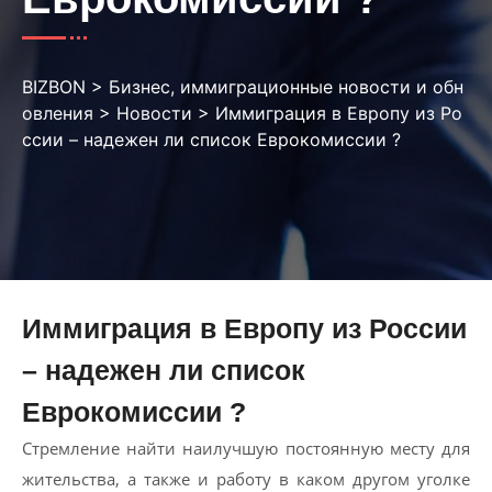
BIZBON
>
Бизнес, иммиграционные новости и обн
овления
>
Новости
>
Иммиграция в Европу из Ро
ссии – надежен ли список Еврокомиссии ?
Иммиграция в Европу из России
– надежен ли список
Еврокомиссии ?
Стремление найти наилучшую постоянную месту для
жительства, a также и работу в каком другом уголке