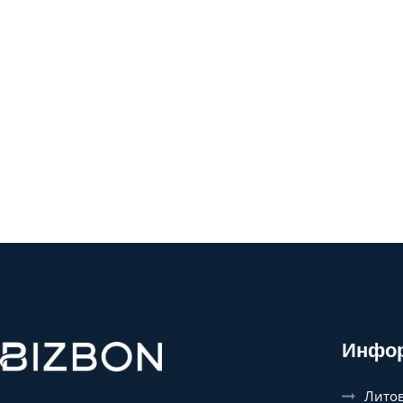
Инфо
Литов